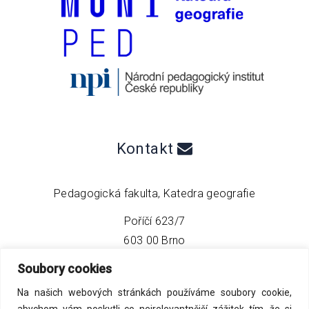
Kontakt
Pedagogická fakulta, Katedra geografie
Poříčí 623/7
603 00 Brno
Soubory cookies
telefon:
+420 549 493 608
Na našich webových stránkách používáme soubory cookie,
email:
info@geo4tea.com
abychom vám poskytli co nejrelevantnější zážitek tím, že si