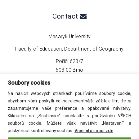
Contact
Masaryk University
Faculty of Education, Department of Geography
Poříčí 623/7
603 00 Brno
Soubory cookies
phone:
+420 549 493 608
Na našich webových stránkách používáme soubory cookie,
email:
info@geo4tea.com
abychom vám poskytli co nejrelevantnější zážitek tím, že si
zapamatujeme vaše preference a opakované návštěvy.
Kliknutím na „Souhlasím“ souhlasíte s používáním VŠECH
souborů cookie. Můžete však navštívit „Nastavení“ a
poskytnout kontrolovaný souhlas.
Více informací zde