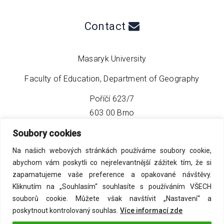
Contact
Masaryk University
Faculty of Education, Department of Geography
Poříčí 623/7
603 00 Brno
Soubory cookies
phone:
+420 549 493 608
Na našich webových stránkách používáme soubory cookie,
email:
info@geo4tea.com
abychom vám poskytli co nejrelevantnější zážitek tím, že si
zapamatujeme vaše preference a opakované návštěvy.
Kliknutím na „Souhlasím“ souhlasíte s používáním VŠECH
souborů cookie. Můžete však navštívit „Nastavení“ a
poskytnout kontrolovaný souhlas.
Více informací zde