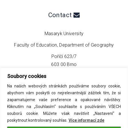
Contact
Masaryk University
Faculty of Education, Department of Geography
Poříčí 623/7
603 00 Brno
Soubory cookies
phone:
+420 549 493 608
Na našich webových stránkách používáme soubory cookie,
email:
info@geo4tea.com
abychom vám poskytli co nejrelevantnější zážitek tím, že si
zapamatujeme vaše preference a opakované návštěvy.
Kliknutím na „Souhlasím“ souhlasíte s používáním VŠECH
souborů cookie. Můžete však navštívit „Nastavení“ a
poskytnout kontrolovaný souhlas.
Více informací zde