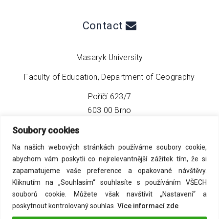
Contact
Masaryk University
Faculty of Education, Department of Geography
Poříčí 623/7
603 00 Brno
Soubory cookies
phone:
+420 549 493 608
Na našich webových stránkách používáme soubory cookie,
email:
info@geo4tea.com
abychom vám poskytli co nejrelevantnější zážitek tím, že si
zapamatujeme vaše preference a opakované návštěvy.
Kliknutím na „Souhlasím“ souhlasíte s používáním VŠECH
souborů cookie. Můžete však navštívit „Nastavení“ a
poskytnout kontrolovaný souhlas.
Více informací zde