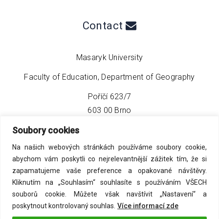
Contact
Masaryk University
Faculty of Education, Department of Geography
Poříčí 623/7
603 00 Brno
Soubory cookies
phone:
+420 549 493 608
Na našich webových stránkách používáme soubory cookie,
email:
info@geo4tea.com
abychom vám poskytli co nejrelevantnější zážitek tím, že si
zapamatujeme vaše preference a opakované návštěvy.
Kliknutím na „Souhlasím“ souhlasíte s používáním VŠECH
souborů cookie. Můžete však navštívit „Nastavení“ a
poskytnout kontrolovaný souhlas.
Více informací zde