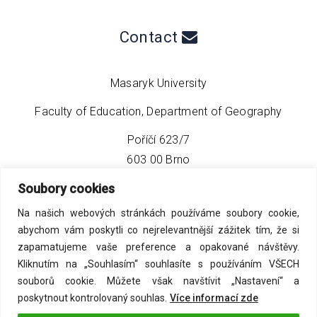
Contact
Masaryk University
Faculty of Education, Department of Geography
Poříčí 623/7
603 00 Brno
Soubory cookies
phone:
+420 549 493 608
Na našich webových stránkách používáme soubory cookie,
email:
info@geo4tea.com
abychom vám poskytli co nejrelevantnější zážitek tím, že si
zapamatujeme vaše preference a opakované návštěvy.
Kliknutím na „Souhlasím“ souhlasíte s používáním VŠECH
souborů cookie. Můžete však navštívit „Nastavení“ a
poskytnout kontrolovaný souhlas.
Více informací zde