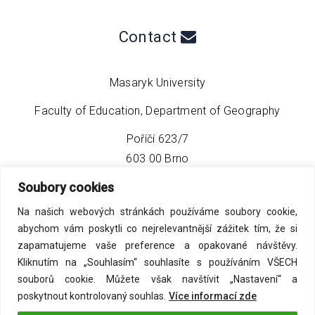
Contact
Masaryk University
Faculty of Education, Department of Geography
Poříčí 623/7
603 00 Brno
Soubory cookies
phone:
+420 549 493 608
Na našich webových stránkách používáme soubory cookie,
email:
info@geo4tea.com
abychom vám poskytli co nejrelevantnější zážitek tím, že si
zapamatujeme vaše preference a opakované návštěvy.
Kliknutím na „Souhlasím“ souhlasíte s používáním VŠECH
souborů cookie. Můžete však navštívit „Nastavení“ a
poskytnout kontrolovaný souhlas.
Více informací zde