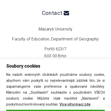
Contact
Masaryk University
Faculty of Education, Department of Geography
Poříčí 623/7
603 00 Brno
Soubory cookies
phone:
+420 549 493 608
Na našich webových stránkách používáme soubory cookie,
email:
info@geo4tea.com
abychom vám poskytli co nejrelevantnější zážitek tím, že si
zapamatujeme vaše preference a opakované návštěvy.
Kliknutím na „Souhlasím“ souhlasíte s používáním VŠECH
souborů cookie. Můžete však navštívit „Nastavení“ a
poskytnout kontrolovaný souhlas.
Více informací zde