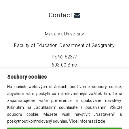
Contact
Masaryk University
Faculty of Education, Department of Geography
Poříčí 623/7
603 00 Brno
Soubory cookies
phone:
+420 549 493 608
Na našich webových stránkách používáme soubory cookie,
email:
info@geo4tea.com
abychom vám poskytli co nejrelevantnější zážitek tím, že si
zapamatujeme vaše preference a opakované návštěvy.
Kliknutím na „Souhlasím“ souhlasíte s používáním VŠECH
souborů cookie. Můžete však navštívit „Nastavení“ a
poskytnout kontrolovaný souhlas.
Více informací zde