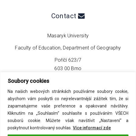
Contact
Masaryk University
Faculty of Education, Department of Geography
Poříčí 623/7
603 00 Brno
Soubory cookies
phone:
+420 549 493 608
Na našich webových stránkách používáme soubory cookie,
email:
info@geo4tea.com
abychom vám poskytli co nejrelevantnější zážitek tím, že si
zapamatujeme vaše preference a opakované návštěvy.
Kliknutím na „Souhlasím“ souhlasíte s používáním VŠECH
souborů cookie. Můžete však navštívit „Nastavení“ a
poskytnout kontrolovaný souhlas.
Více informací zde