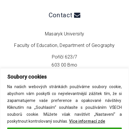
Contact
Masaryk University
Faculty of Education, Department of Geography
Poříčí 623/7
603 00 Brno
Soubory cookies
phone:
+420 549 493 608
Na našich webových stránkách používáme soubory cookie,
email:
info@geo4tea.com
abychom vám poskytli co nejrelevantnější zážitek tím, že si
zapamatujeme vaše preference a opakované návštěvy.
Kliknutím na „Souhlasím“ souhlasíte s používáním VŠECH
souborů cookie. Můžete však navštívit „Nastavení“ a
poskytnout kontrolovaný souhlas.
Více informací zde