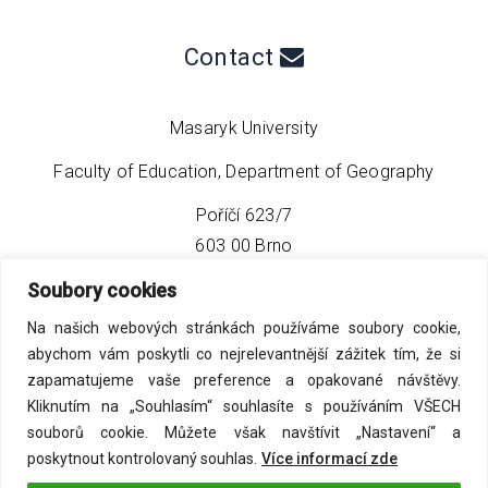
Contact
Masaryk University
Faculty of Education, Department of Geography
Poříčí 623/7
603 00 Brno
Soubory cookies
phone:
+420 549 493 608
Na našich webových stránkách používáme soubory cookie,
email:
info@geo4tea.com
abychom vám poskytli co nejrelevantnější zážitek tím, že si
zapamatujeme vaše preference a opakované návštěvy.
Kliknutím na „Souhlasím“ souhlasíte s používáním VŠECH
souborů cookie. Můžete však navštívit „Nastavení“ a
poskytnout kontrolovaný souhlas.
Více informací zde