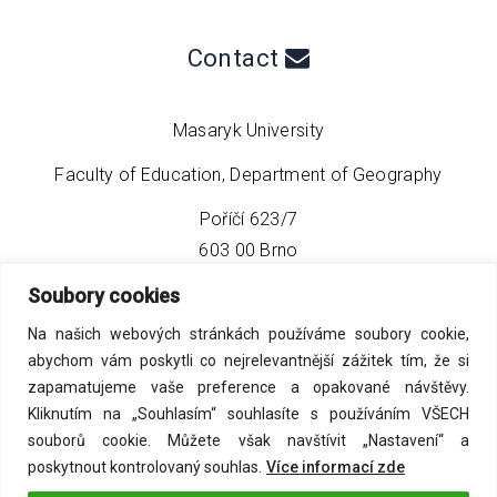
Contact
Masaryk University
Faculty of Education, Department of Geography
Poříčí 623/7
603 00 Brno
Soubory cookies
phone:
+420 549 493 608
Na našich webových stránkách používáme soubory cookie,
email:
info@geo4tea.com
abychom vám poskytli co nejrelevantnější zážitek tím, že si
zapamatujeme vaše preference a opakované návštěvy.
Kliknutím na „Souhlasím“ souhlasíte s používáním VŠECH
souborů cookie. Můžete však navštívit „Nastavení“ a
poskytnout kontrolovaný souhlas.
Více informací zde