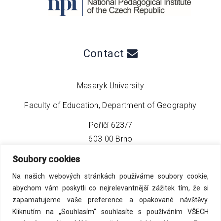
Contact
Masaryk University
Faculty of Education, Department of Geography
Poříčí 623/7
603 00 Brno
Soubory cookies
phone:
+420 549 493 608
Na našich webových stránkách používáme soubory cookie,
email:
info@geo4tea.com
abychom vám poskytli co nejrelevantnější zážitek tím, že si
zapamatujeme vaše preference a opakované návštěvy.
Kliknutím na „Souhlasím“ souhlasíte s používáním VŠECH