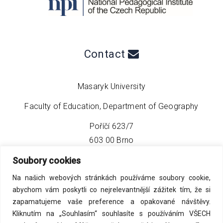
Contact
Masaryk University
Faculty of Education, Department of Geography
Poříčí 623/7
603 00 Brno
Soubory cookies
phone:
+420 549 493 608
Na našich webových stránkách používáme soubory cookie,
email:
info@geo4tea.com
abychom vám poskytli co nejrelevantnější zážitek tím, že si
zapamatujeme vaše preference a opakované návštěvy.
Kliknutím na „Souhlasím“ souhlasíte s používáním VŠECH