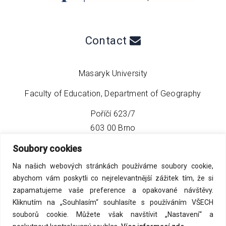
Contact
Masaryk University
Faculty of Education, Department of Geography
Poříčí 623/7
603 00 Brno
Soubory cookies
phone:
+420 549 493 608
Na našich webových stránkách používáme soubory cookie,
email:
info@geo4tea.com
abychom vám poskytli co nejrelevantnější zážitek tím, že si
zapamatujeme vaše preference a opakované návštěvy.
Kliknutím na „Souhlasím“ souhlasíte s používáním VŠECH
souborů cookie. Můžete však navštívit „Nastavení“ a