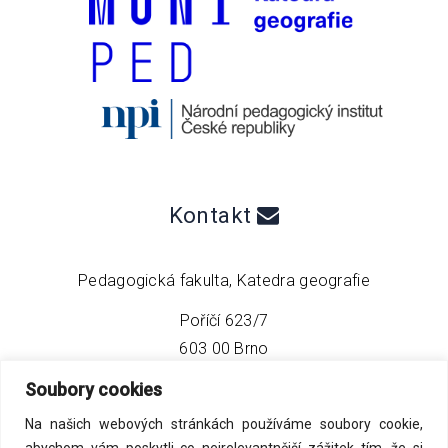
Kontakt
Pedagogická fakulta, Katedra geografie
Poříčí 623/7
603 00 Brno
Soubory cookies
telefon:
+420 549 493 608
Na našich webových stránkách používáme soubory cookie,
email:
info@geo4tea.com
abychom vám poskytli co nejrelevantnější zážitek tím, že si