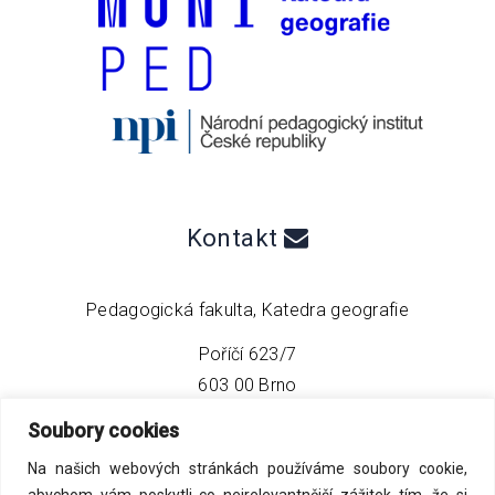
Kontakt
Pedagogická fakulta, Katedra geografie
Poříčí 623/7
603 00 Brno
Soubory cookies
telefon:
+420 549 493 608
Na našich webových stránkách používáme soubory cookie,
email:
info@geo4tea.com
abychom vám poskytli co nejrelevantnější zážitek tím, že si