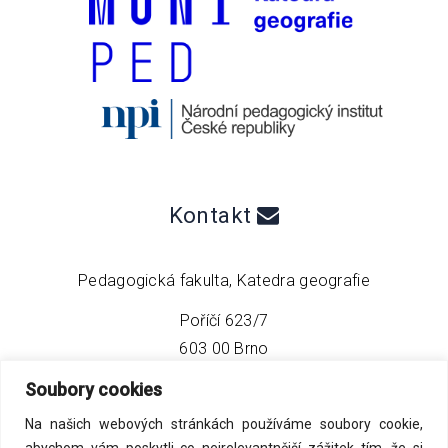
Kontakt
Pedagogická fakulta, Katedra geografie
Poříčí 623/7
603 00 Brno
Soubory cookies
telefon:
+420 549 493 608
Na našich webových stránkách používáme soubory cookie,
email:
info@geo4tea.com
abychom vám poskytli co nejrelevantnější zážitek tím, že si