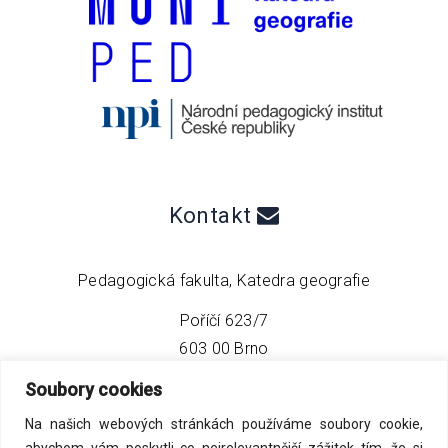
Kontakt
Pedagogická fakulta, Katedra geografie
Poříčí 623/7
603 00 Brno
Soubory cookies
telefon:
+420 549 493 608
Na našich webových stránkách používáme soubory cookie,
email:
info@geo4tea.com
abychom vám poskytli co nejrelevantnější zážitek tím, že si