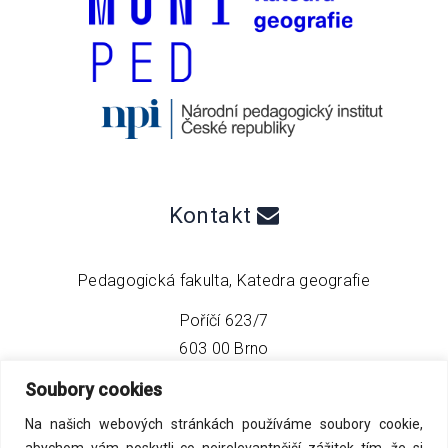
Kontakt
Pedagogická fakulta, Katedra geografie
Poříčí 623/7
603 00 Brno
Soubory cookies
telefon:
+420 549 493 608
Na našich webových stránkách používáme soubory cookie,
email:
info@geo4tea.com
abychom vám poskytli co nejrelevantnější zážitek tím, že si