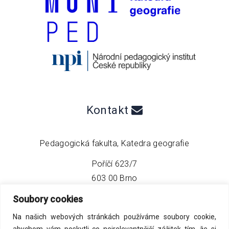
Kontakt
Pedagogická fakulta, Katedra geografie
Poříčí 623/7
603 00 Brno
Soubory cookies
telefon:
+420 549 493 608
Na našich webových stránkách používáme soubory cookie,
email:
info@geo4tea.com
abychom vám poskytli co nejrelevantnější zážitek tím, že si