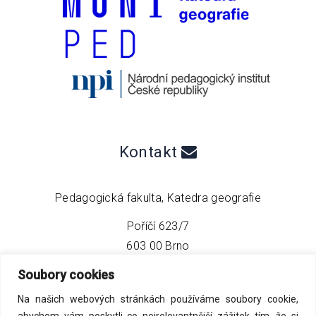
Kontakt
Pedagogická fakulta, Katedra geografie
Poříčí 623/7
603 00 Brno
Soubory cookies
telefon:
+420 549 493 608
Na našich webových stránkách používáme soubory cookie,
email:
info@geo4tea.com
abychom vám poskytli co nejrelevantnější zážitek tím, že si