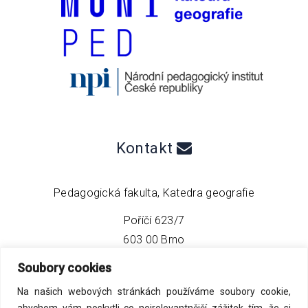
Kontakt
Pedagogická fakulta, Katedra geografie
Poříčí 623/7
603 00 Brno
Soubory cookies
telefon:
+420 549 493 608
Na našich webových stránkách používáme soubory cookie,
email:
info@geo4tea.com
abychom vám poskytli co nejrelevantnější zážitek tím, že si