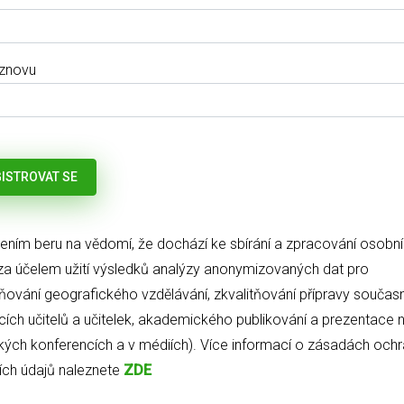
 znovu
šením beru na vědomí, že dochází ke sbírání a zpracování osobn
za účelem užití výsledků analýzy anonymizovaných dat pro
tňování geografického vzdělávání, zkvalitňování přípravy současn
ích učitelů a učitelek, akademického publikování a prezentace 
ých konferencích a v médiích). Více informací o zásadách och
ch údajů naleznete
ZDE