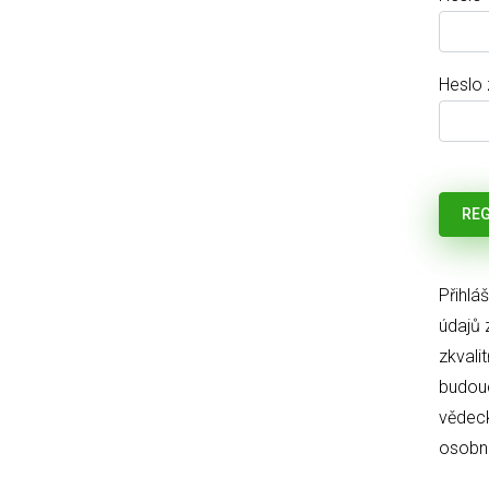
Heslo
Přihlá
údajů 
zkvali
budouc
vědeck
osobní