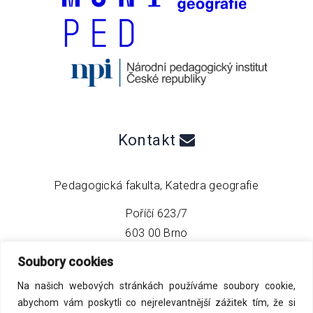
Kontakt
Pedagogická fakulta, Katedra geografie
Poříčí 623/7
603 00 Brno
Soubory cookies
telefon:
+420 549 493 608
Na našich webových stránkách používáme soubory cookie,
email:
info@geo4tea.com
abychom vám poskytli co nejrelevantnější zážitek tím, že si