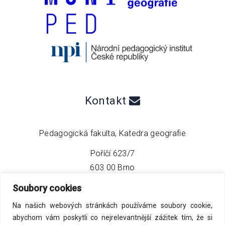
Kontakt
Pedagogická fakulta, Katedra geografie
Poříčí 623/7
603 00 Brno
Soubory cookies
telefon:
+420 549 493 608
Na našich webových stránkách používáme soubory cookie,
email:
info@geo4tea.com
abychom vám poskytli co nejrelevantnější zážitek tím, že si