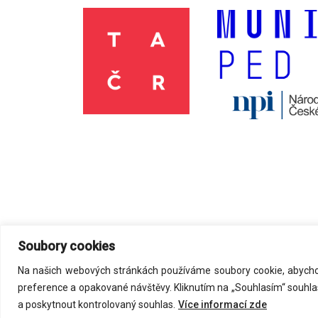
Soubory cookies
Na našich webových stránkách používáme soubory cookie, abychom
©
2026
Acmark s.r.o
. All Rights Reserved.
preference a opakované návštěvy. Kliknutím na „Souhlasím“ souhla
a poskytnout kontrolovaný souhlas.
Více informací zde