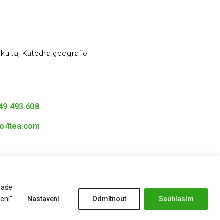
kulta, Katedra geografie
49 493 608
o4tea.com
vaše
Zásady ochrany osobních údajů
ení“
Nastavení
Odmítnout
Souhlasím