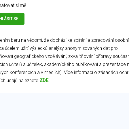
atovat si mě
šením beru na vědomí, že dochází ke sbírání a zpracování osobn
za účelem užití výsledků analýzy anonymizovaných dat pro
tňování geografického vzdělávání, zkvalitňování přípravy současn
ích učitelů a učitelek, akademického publikování a prezentace 
ých konferencích a v médiích). Více informací o zásadách och
ch údajů naleznete
ZDE