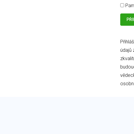
Pam
Přihlá
údajů 
zkvali
budouc
vědeck
osobní