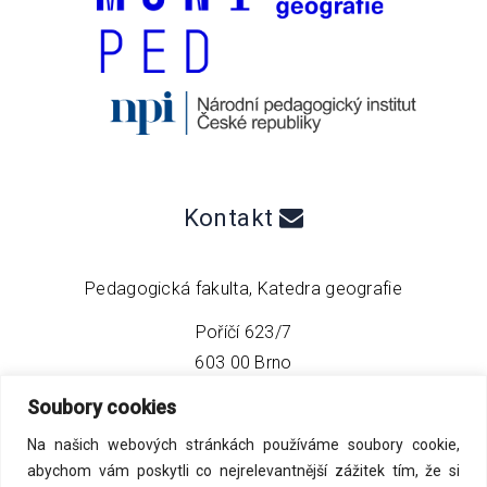
Kontakt
Pedagogická fakulta, Katedra geografie
Poříčí 623/7
603 00 Brno
Soubory cookies
telefon:
+420 549 493 608
Na našich webových stránkách používáme soubory cookie,
email:
info@geo4tea.com
abychom vám poskytli co nejrelevantnější zážitek tím, že si