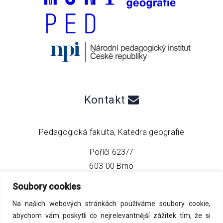
Kontakt
Pedagogická fakulta, Katedra geografie
Poříčí 623/7
603 00 Brno
Soubory cookies
telefon:
+420 549 493 608
Na našich webových stránkách používáme soubory cookie,
email:
info@geo4tea.com
abychom vám poskytli co nejrelevantnější zážitek tím, že si