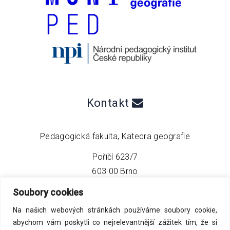
Kontakt
Pedagogická fakulta, Katedra geografie
Poříčí 623/7
603 00 Brno
Soubory cookies
telefon:
+420 549 493 608
Na našich webových stránkách používáme soubory cookie,
email:
info@geo4tea.com
abychom vám poskytli co nejrelevantnější zážitek tím, že si