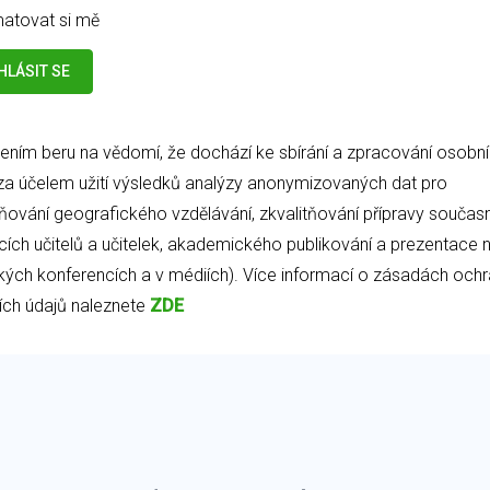
atovat si mě
šením beru na vědomí, že dochází ke sbírání a zpracování osobn
za účelem užití výsledků analýzy anonymizovaných dat pro
tňování geografického vzdělávání, zkvalitňování přípravy současn
ích učitelů a učitelek, akademického publikování a prezentace 
ých konferencích a v médiích). Více informací o zásadách och
ch údajů naleznete
ZDE