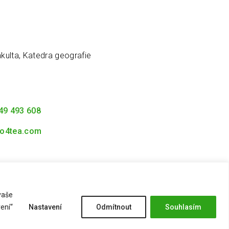
kulta, Katedra geografie
49 493 608
o4tea.com
vaše
Zásady ochrany osobních údajů
ení“
Nastavení
Odmítnout
Souhlasím