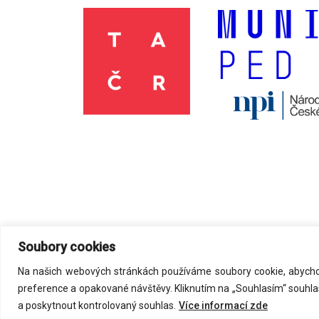
Soubory cookies
Na našich webových stránkách používáme soubory cookie, abychom
©
2026
Acmark s.r.o
. All Rights Reserved.
preference a opakované návštěvy. Kliknutím na „Souhlasím“ souhla
a poskytnout kontrolovaný souhlas.
Více informací zde