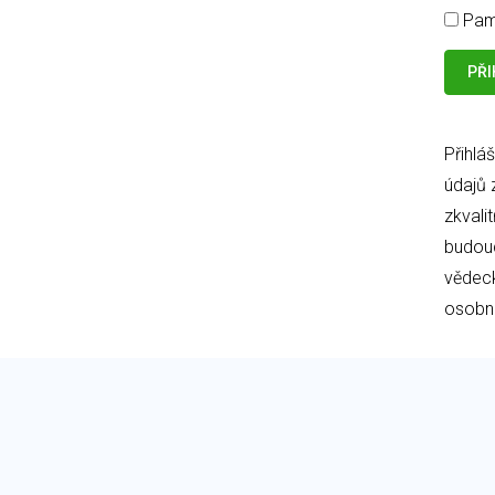
Pam
Přihlá
údajů 
zkvali
budouc
vědeck
osobní