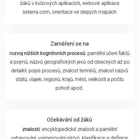
žáků v kvízových aplikacích, webové aplikace
seterra.com, orientace ve slepých mapách
Zaměření se na
rozvoj nižších kognitivních procesů
: pamětní učení faktů
a pojmů, názvů geografických jevů od obecných až po
detailní: popis procesů, znalost termínů, znalost názvů
států, vlajek, regionů, krajů, měst, velikostí a počtu
pohoří apod.
Očekávání od žáků
znalosti:
encyklopedické znalosti a pamětní
vybavování, vyjmenování názvů, klasifikace a definice