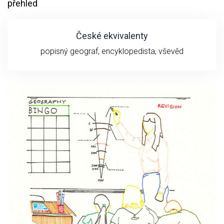
přehled
České ekvivalenty
popisný geograf, encyklopedista, vševěd