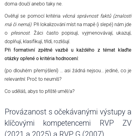
doma doučí anebo taky ne.
Ověřují se pomocí kritéria
věcná správnost faktů (znalosti
má či nemá)
. Při lokalizování míst na mapě (i slepé) nám jde
o
přesnost
. Žáci často popisují, vyjmenovávají, ukazují,
doplňují, klasifikují, třídí, rozlišují.
Při formativní zpětné vazbě u každého z témat klaďte
otázky opřené o kritéria hodnocení:
(po dlouhém přemýšlení) … asi žádná nejsou… jediné, co je
relevantní: Proč to neumíš?
Co uděláš, abys to příště uměl/a?
Provázanost s očekávanými výstupy a
klíčovými kompetencemi RVP ZV
(2021 a 2025) a RVP G (2007)