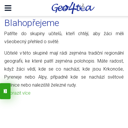
Blahopřejeme
Patříte do skupiny učitelů, kteří chtějí, aby žáci měli
všeobecný přehled o světě.
Učitelé v této skupině mají rádi zejména tradiční regionální
geografii, ke které patří zejména polohopis. Máte radost,
když žáci vědí, kde se co nachází, kde jsou Krkonoše,
Pyreneje nebo Alpy, případně kde se nachází světové
obilnice nebo naleziště železné rudy.
Zobrazit více