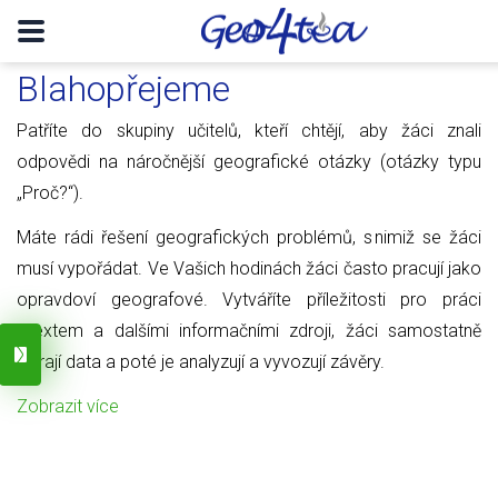
Blahopřejeme
Patříte do skupiny učitelů, kteří chtějí, aby žáci znali
odpovědi na náročnější geografické otázky (otázky typu
„Proč?“).
Máte rádi řešení geografických problémů, s nimiž se žáci
musí vypořádat. Ve Vašich hodinách žáci často pracují jako
opravdoví geografové. Vytváříte příležitosti pro práci
s textem a dalšími informačními zdroji, žáci samostatně
sbírají data a poté je analyzují a vyvozují závěry.
Zobrazit více