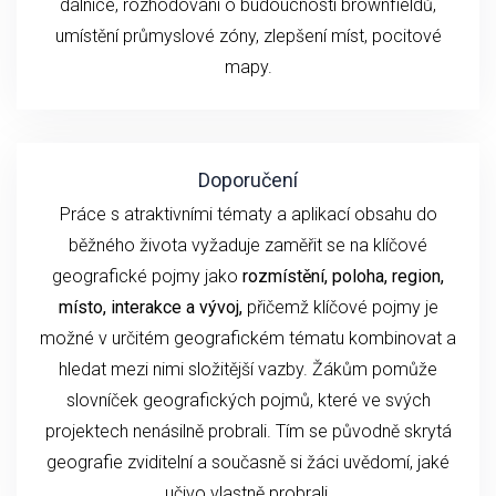
dálnice, rozhodování o budoucnosti brownfieldů,
umístění průmyslové zóny, zlepšení míst, pocitové
mapy.
Doporučení
Práce s atraktivními tématy a aplikací obsahu do
běžného života vyžaduje zaměřit se na klíčové
geografické pojmy jako
rozmístění, poloha, region,
místo, interakce a vývoj,
přičemž klíčové pojmy je
možné v určitém geografickém tématu kombinovat a
hledat mezi nimi složitější vazby. Žákům pomůže
slovníček geografických pojmů, které ve svých
projektech nenásilně probrali. Tím se původně skrytá
geografie zviditelní a současně si žáci uvědomí, jaké
učivo vlastně probrali.