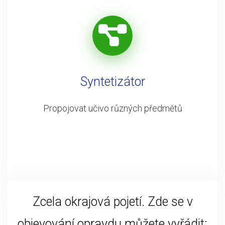
Syntetizátor
Propojovat učivo různých předmětů
Zcela okrajová pojetí. Zde se v
objevování opravdu můžete vyřádit: