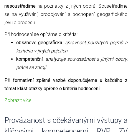
nesoustředíme
na poznatky z jiných oborů. Sousetředíme
se na využívání, propojování a pochopení geogarfického
jevu a procesu.
Při hodnocení se opíráme o kritéria:
obsahově geografická
: správnost použitých pojmů a
keritéria v jiných pojetích
kompetenční:
analyzuje souvztažnost s jinými obory,
práce se zdroji
Při formativní zpětné vazbě doporučujeme u každého z
témat klást otázky opřené o kritéria hodnocení:
Zobrazit více
Provázanost s očekávanými výstupy a
klíčovými kompetencemi RVP ZV