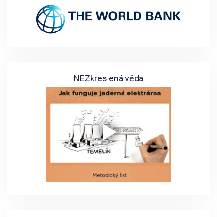
NEZkreslená věda