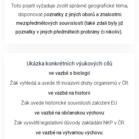
Toto pojetí vyžaduje zvolit správné geografické téma,
disponovat p
oznatky z jiných oborů a znalostmi
mezipředmětových souvislostí (také zdali byly již
poznatky v jiných předmětech probrány či nikoliv).
Ukázka konkrétních výukových cílů
ve vazbě s biologií:
Žák vyhledá a uvede tři invazivní druhy organismů v ČR.
ve vazbě na historii:
Žák uvede historické souvislosti založení EU.
ve vazbě na občanskou výchovu:
Žák vysvětlí legislativní důvody zakládání NKP v ČR.
ve vazbě na výtvarnou výchovu: