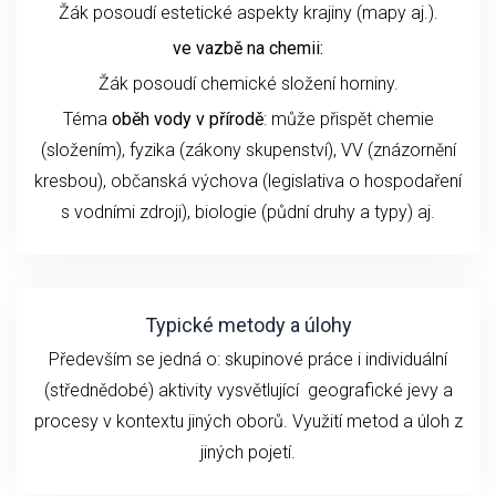
Žák posoudí estetické aspekty krajiny (mapy aj.).
ve vazbě na chemii:
Žák posoudí chemické složení horniny.
Téma
oběh vody v přírodě
: může přispět chemie
(složením), fyzika (zákony skupenství), VV (znázornění
kresbou), občanská výchova (legislativa o hospodaření
s vodními zdroji), biologie (půdní druhy a typy) aj.
Typické metody a úlohy
Především se jedná o: skupinové práce i individuální
(střednědobé) aktivity vysvětlující geografické jevy a
procesy v kontextu jiných oborů. Využití metod a úloh z
jiných pojetí.