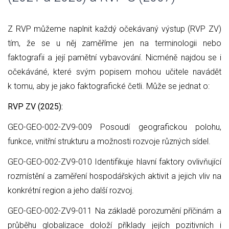
Z RVP můžeme naplnit každý očekávaný výstup (RVP ZV)
tím, že se u něj zaměříme jen na terminologii nebo
faktografii a její pamětní vybavování. Nicméně najdou se i
očekáváné, které svým popisem mohou učitele navádět
k tomu, aby je jako faktografické četli. Může se jednat o:
RVP ZV (2025):
GEO-GEO-002-ZV9-009 Posoudí geografickou polohu,
funkce, vnitřní strukturu a možnosti rozvoje různých sídel.
GEO-GEO-002-ZV9-010 Identifikuje hlavní faktory ovlivňující
rozmístění a zaměření hospodářských aktivit a jejich vliv na
konkrétní region a jeho další rozvoj.
GEO-GEO-002-ZV9-011 Na základě porozumění příčinám a
průběhu globalizace doloží příklady jejích pozitivních i