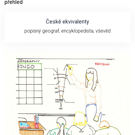
přehled
České ekvivalenty
popisný geograf, encyklopedista, vševěd