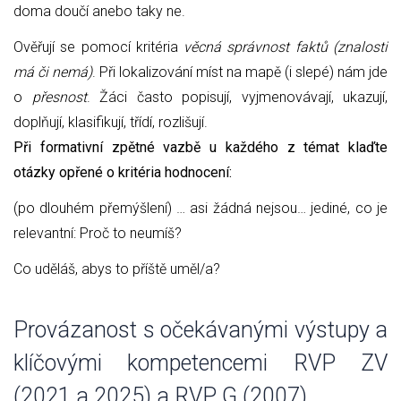
doma doučí anebo taky ne.
Ověřují se pomocí kritéria
věcná správnost faktů (znalosti
má či nemá)
. Při lokalizování míst na mapě (i slepé) nám jde
o
přesnost
. Žáci často popisují, vyjmenovávají, ukazují,
doplňují, klasifikují, třídí, rozlišují.
Při formativní zpětné vazbě u každého z témat klaďte
otázky opřené o kritéria hodnocení:
(po dlouhém přemýšlení) … asi žádná nejsou… jediné, co je
relevantní: Proč to neumíš?
Co uděláš, abys to příště uměl/a?
Provázanost s očekávanými výstupy a
klíčovými kompetencemi RVP ZV
(2021 a 2025) a RVP G (2007)