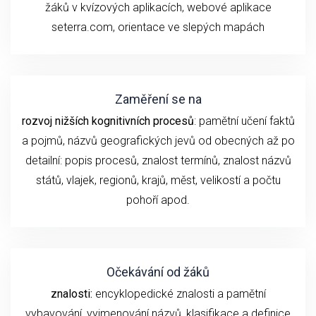
žáků v kvízových aplikacích, webové aplikace
seterra.com, orientace ve slepých mapách
Zaměření se na
rozvoj nižších kognitivních procesů
: pamětní učení faktů
a pojmů, názvů geografických jevů od obecných až po
detailní: popis procesů, znalost termínů, znalost názvů
států, vlajek, regionů, krajů, měst, velikostí a počtu
pohoří apod.
Očekávání od žáků
znalosti:
encyklopedické znalosti a pamětní
vybavování, vyjmenování názvů, klasifikace a definice