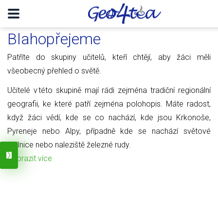
Blahopřejeme
Patříte do skupiny učitelů, kteří chtějí, aby žáci měli
všeobecný přehled o světě.
Učitelé v této skupině mají rádi zejména tradiční regionální
geografii, ke které patří zejména polohopis. Máte radost,
když žáci vědí, kde se co nachází, kde jsou Krkonoše,
Pyreneje nebo Alpy, případně kde se nachází světové
obilnice nebo naleziště železné rudy.
Zobrazit více