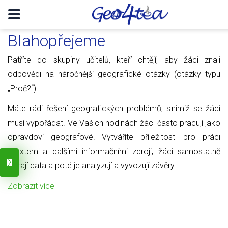
Blahopřejeme
Patříte do skupiny učitelů, kteří chtějí, aby žáci znali
odpovědi na náročnější geografické otázky (otázky typu
„Proč?“).
Máte rádi řešení geografických problémů, s nimiž se žáci
musí vypořádat. Ve Vašich hodinách žáci často pracují jako
opravdoví geografové. Vytváříte příležitosti pro práci
s textem a dalšími informačními zdroji, žáci samostatně
sbírají data a poté je analyzují a vyvozují závěry.
Zobrazit více