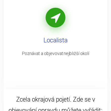
Localista
Poznávat a objevovat nejbližší okolí
Zcela okrajová pojetí. Zde se v
objevování opravdu můžete vyřádit: