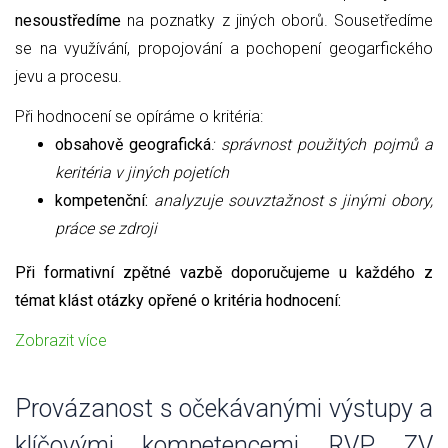
nesoustředíme
na poznatky z jiných oborů. Sousetředíme
se na využívání, propojování a pochopení geogarfického
jevu a procesu.
Při hodnocení se opíráme o kritéria:
obsahově geografická
: správnost použitých pojmů a
keritéria v jiných pojetích
kompetenční:
analyzuje souvztažnost s jinými obory,
práce se zdroji
Při formativní zpětné vazbě doporučujeme u každého z
témat klást otázky opřené o kritéria hodnocení:
Zobrazit více
Provázanost s očekávanými výstupy a
klíčovými kompetencemi RVP ZV