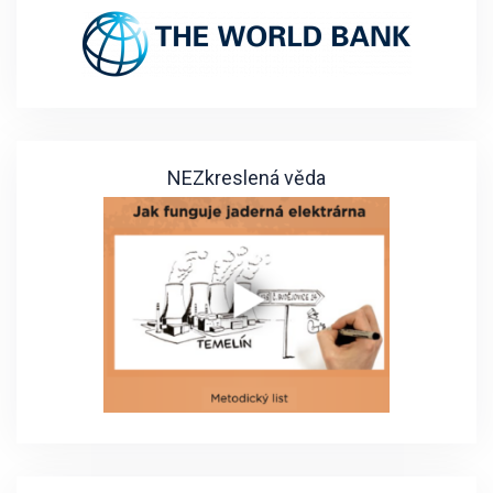
NEZkreslená věda