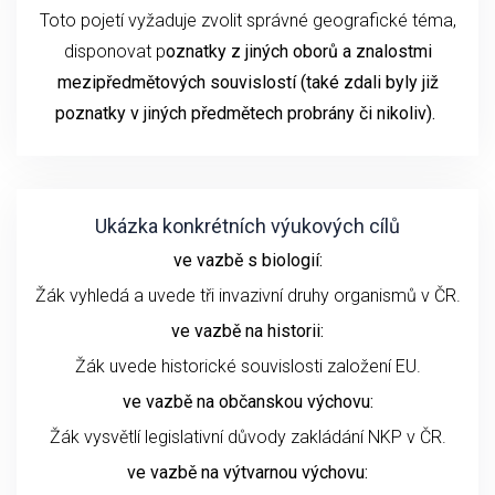
Toto pojetí vyžaduje zvolit správné geografické téma,
disponovat p
oznatky z jiných oborů a znalostmi
mezipředmětových souvislostí (také zdali byly již
poznatky v jiných předmětech probrány či nikoliv).
Ukázka konkrétních výukových cílů
ve vazbě s biologií:
Žák vyhledá a uvede tři invazivní druhy organismů v ČR.
ve vazbě na historii:
Žák uvede historické souvislosti založení EU.
ve vazbě na občanskou výchovu:
Žák vysvětlí legislativní důvody zakládání NKP v ČR.
ve vazbě na výtvarnou výchovu: