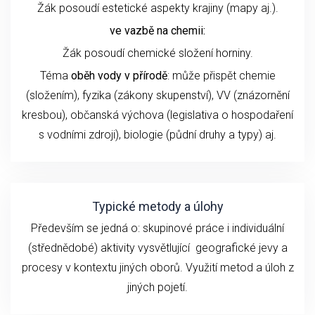
Žák posoudí estetické aspekty krajiny (mapy aj.).
ve vazbě na chemii:
Žák posoudí chemické složení horniny.
Téma
oběh vody v přírodě
: může přispět chemie
(složením), fyzika (zákony skupenství), VV (znázornění
kresbou), občanská výchova (legislativa o hospodaření
s vodními zdroji), biologie (půdní druhy a typy) aj.
Typické metody a úlohy
Především se jedná o: skupinové práce i individuální
(střednědobé) aktivity vysvětlující geografické jevy a
procesy v kontextu jiných oborů. Využití metod a úloh z
jiných pojetí.