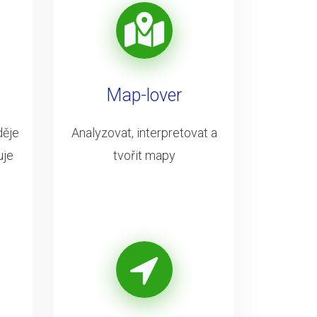
Map-lover
děje
Analyzovat, interpretovat a
uje
tvořit mapy