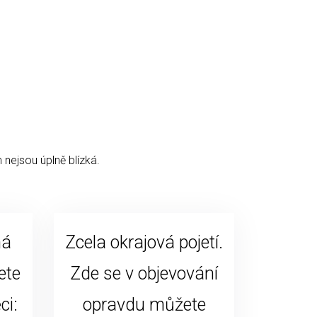
 nejsou úplně blízká.
ná
Zcela okrajová pojetí.
ete
Zde se v objevování
ci:
opravdu můžete