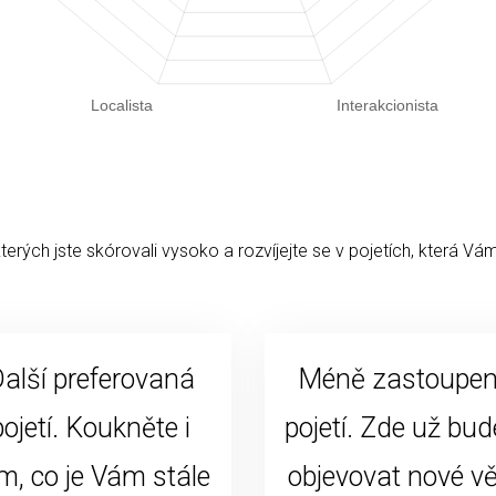
kterých jste skórovali vysoko a rozvíjejte se v pojetích, která Vám
alší preferovaná
Méně zastoupe
pojetí. Koukněte i
pojetí. Zde už bud
m, co je Vám stále
objevovat nové vě