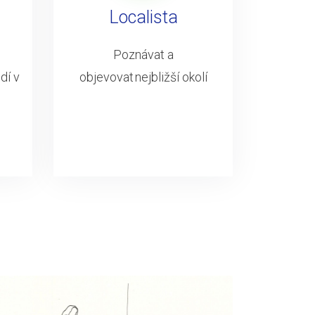
Localista
Poznávat a
dí v
objevovat nejbližší okolí