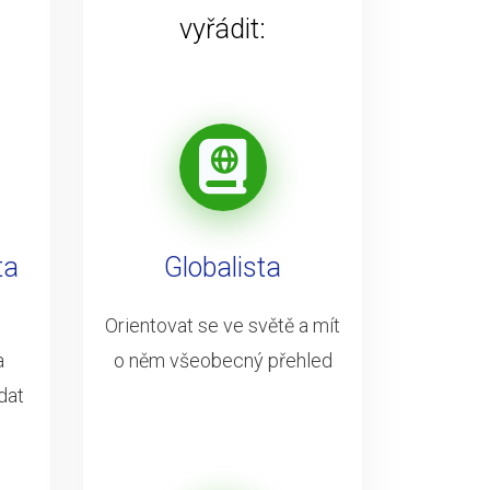
vyřádit:
ta
Globalista
Orientovat se ve světě a mít
a
o něm všeobecný přehled
dat