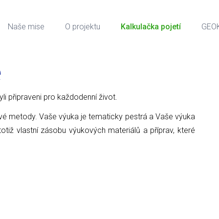
Naše mise
O projektu
Kalkulačka pojetí
GEO
e
 byli připraveni pro každodenní život.
ové metody. Vaše výuka je tematicky pestrá a Vaše výuka
tiž vlastní zásobu výukových materiálů a příprav, které