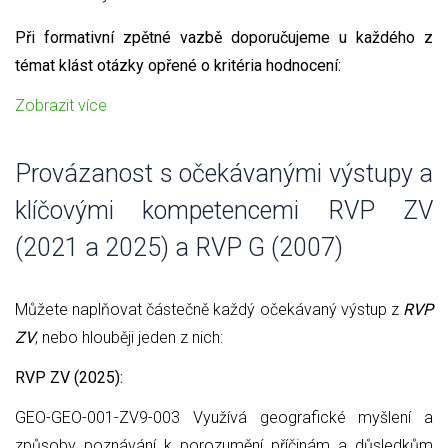
Při formativní zpětné vazbě doporučujeme u každého z
témat klást otázky opřené o kritéria hodnocení:
Zobrazit více
Provázanost s očekávanými výstupy a
klíčovými kompetencemi RVP ZV
(2021 a 2025) a RVP G (2007)
Můžete naplňovat částečně každý očekávaný výstup z
RVP
ZV
, nebo hlouběji jeden z nich:
RVP ZV (2025):
GEO-GEO-001-ZV9-003 Využívá geografické myšlení a
způsoby poznávání k porozumění příčinám a důsledkům