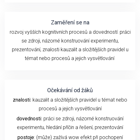
Zaměření se na
rozvoj vyšších kognitivních procesů a dovedností:
práci
se z
droji
, názorné konstruování experimentu
,
prezentování,
znalosti
kauzalit a složitějších pravidel u
témat nebo procesů
a
jejich
vysvětlování
Očekávání od žáků
znalosti:
kauzalit a složitějších pravidel u témat nebo
procesů a jejich vysvětlování
dovednosti
: práci se zdroji, názorné konstruování
experimentu,
hledání příčin a řešení,
prezentování
postoje
: (může) zažívá wow efekt při pochopení