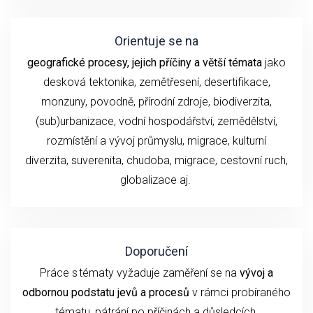
Orientuje se na
geografické procesy, jejich příčiny a větší témata
jako
desková tektonika, zemětřesení,
desertifikace,
monzuny,
povodně, přírodní
zdroje, biodiverzita,
(sub)urbanizace,
vodní hospodářství, zemědělství,
rozmístění a vývoj průmyslu,
migrace, kulturní
diverzita,
suverenita, chudoba
,
migrace,
cestovní ruch
,
globalizace
aj.
Doporučení
P
ráce s tématy
vyžaduje
zaměření se
na
vývoj
a
odbornou podstatu
jevů a procesů
v rámci probíraného
tématu
, pátrání po příčinách a důsledcích.