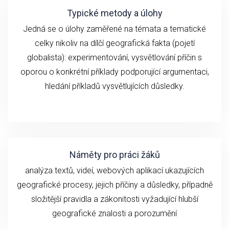
Typické metody a úlohy
Jedná se o ú
loh
y zaměřené na
témata a
tematické
celky
n
ikoliv
na
dílčí geografick
á fakta (
pojetí
globalista): experimentování,
vysvětlování
příčin
s
oporou o konkrétní příklady podporující argumentaci,
hledání příkladů vysvětlujících důsledky.
Náměty pro práci žáků
analýza textů, videí,
webových aplikací ukazujících
geografické
procesy, jejich příčiny a důsledky, případně
složitější pravidla a zákonitosti vyžadující hlubší
geografické znalosti a porozumění