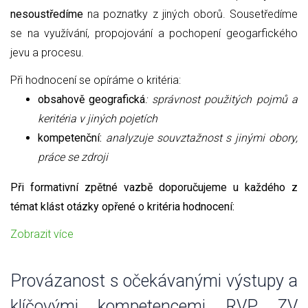
nesoustředíme
na poznatky z jiných oborů. Sousetředíme
se na využívání, propojování a pochopení geogarfického
jevu a procesu.
Při hodnocení se opíráme o kritéria:
obsahově geografická
: správnost použitých pojmů a
keritéria v jiných pojetích
kompetenční:
analyzuje souvztažnost s jinými obory,
práce se zdroji
Při formativní zpětné vazbě doporučujeme u každého z
témat klást otázky opřené o kritéria hodnocení:
Zobrazit více
Provázanost s očekávanými výstupy a
klíčovými kompetencemi RVP ZV