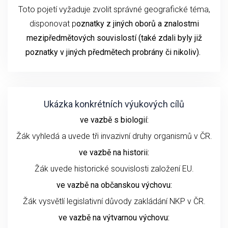
Toto pojetí vyžaduje zvolit správné geografické téma,
disponovat p
oznatky z jiných oborů a znalostmi
mezipředmětových souvislostí (také zdali byly již
poznatky v jiných předmětech probrány či nikoliv).
Ukázka konkrétních výukových cílů
ve vazbě s biologií:
Žák vyhledá a uvede tři invazivní druhy organismů v ČR.
ve vazbě na historii:
Žák uvede historické souvislosti založení EU.
ve vazbě na občanskou výchovu:
Žák vysvětlí legislativní důvody zakládání NKP v ČR.
ve vazbě na výtvarnou výchovu: