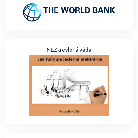
NEZkreslená věda