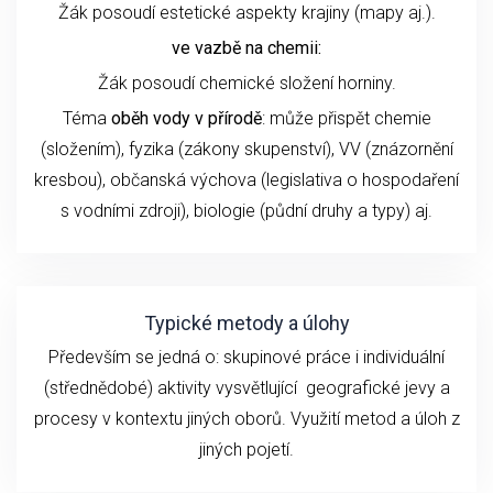
Žák posoudí estetické aspekty krajiny (mapy aj.).
ve vazbě na chemii:
Žák posoudí chemické složení horniny.
Téma
oběh vody v přírodě
: může přispět chemie
(složením), fyzika (zákony skupenství), VV (znázornění
kresbou), občanská výchova (legislativa o hospodaření
s vodními zdroji), biologie (půdní druhy a typy) aj.
Typické metody a úlohy
Především se jedná o: skupinové práce i individuální
(střednědobé) aktivity vysvětlující geografické jevy a
procesy v kontextu jiných oborů. Využití metod a úloh z
jiných pojetí.