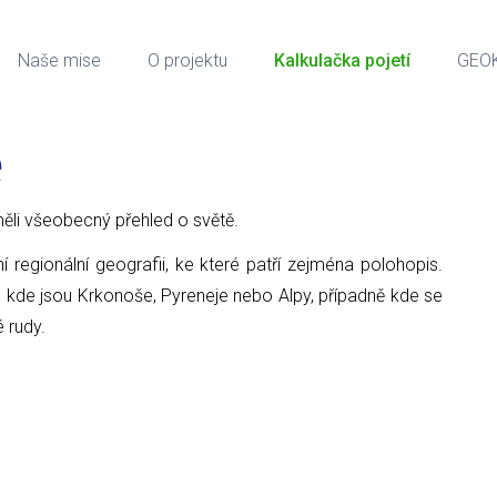
Naše mise
O projektu
Kalkulačka pojetí
GEO
e
ci měli všeobecný přehled o světě.
ní regionální geografii, ke které patří zejména polohopis.
, kde jsou Krkonoše, Pyreneje nebo Alpy, případně kde se
é rudy.