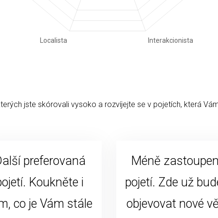
kterých jste skórovali vysoko a rozvíjejte se v pojetích, která Vám
alší preferovaná
Méně zastoupe
pojetí. Koukněte i
pojetí. Zde už bud
m, co je Vám stále
objevovat nové vě