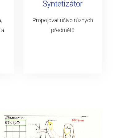
Syntetizátor
,
Propojovat učivo různých
 a
předmětů