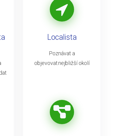
ta
Localista
Poznávat a
a
objevovat nejbližší okolí
dat