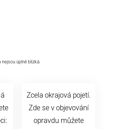
 nejsou úplně blízká.
ná
Zcela okrajová pojetí.
ete
Zde se v objevování
ci:
opravdu můžete