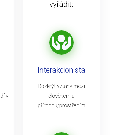
vyřádit:
Interakcionista
Rozkrýt vztahy mezi
dí v
člověkem a
přírodou/prostředím