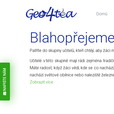
Domů
Blahopřejem
Patříte do skupiny učitelů, kteří chtějí, aby žá
Učitelé v této skupině mají rádi zejména tradič
Máte radost, když žáci vědí, kde se co nachází
NAPIŠTE NÁM
nachází světové obilnice nebo naleziště železn
Zobrazit více