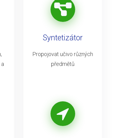
Syntetizátor
,
Propojovat učivo různých
 a
předmětů