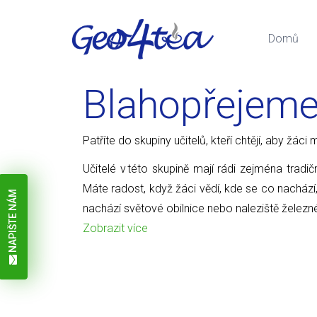
Domů
Blahopřejem
Patříte do skupiny učitelů, kteří chtějí, aby žá
Učitelé v této skupině mají rádi zejména tradič
Máte radost, když žáci vědí, kde se co nachází
NAPIŠTE NÁM
nachází světové obilnice nebo naleziště železn
Zobrazit více