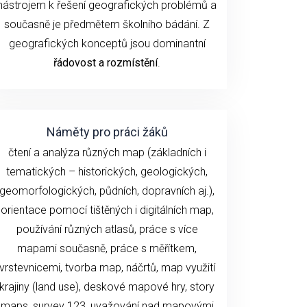
nástrojem k řešení geografických problémů a
současně je předmětem školního bádání. Z
geografických konceptů jsou dominantní
řádovost a rozmístění
.
Náměty pro práci žáků
čtení a analýza různých map (základních i
tematických – historických, geologických,
geomorfologických, půdních, dopravních aj.),
orientace pomocí tištěných i digitálních map,
používání různých atlasů, práce s více
mapami současně, práce s měřítkem,
vrstevnicemi, tvorba map, náčrtů, map využití
krajiny (land use), deskové mapové hry, story
maps, survey 123, uvažování nad mapovými