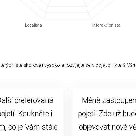
kterých jste skórovali vysoko a rozvíjejte se v pojetích, která Vám
alší preferovaná
Méně zastoupe
pojetí. Koukněte i
pojetí. Zde už bud
m, co je Vám stále
objevovat nové vě