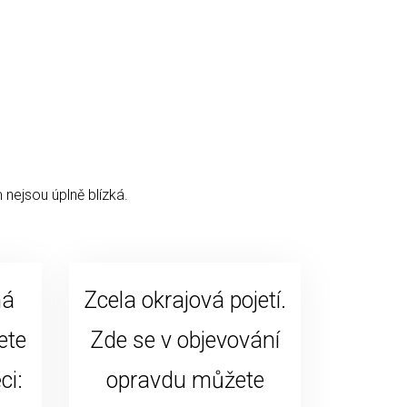
 nejsou úplně blízká.
ná
Zcela okrajová pojetí.
ete
Zde se v objevování
ci:
opravdu můžete