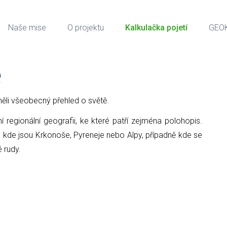
Naše mise
O projektu
Kalkulačka pojetí
GEO
e
ci měli všeobecný přehled o světě.
ní regionální geografii, ke které patří zejména polohopis.
, kde jsou Krkonoše, Pyreneje nebo Alpy, případně kde se
é rudy.