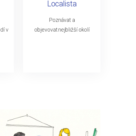
Localista
Poznávat a
dí v
objevovat nejbližší okolí