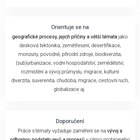
Orientuje se na
geografické procesy, jejich příčiny a větší témata
jako
desková tektonika, zemětřesení,
desertifikace,
monzuny,
povodně, přírodní
zdroje, biodiverzita,
(sub)urbanizace,
vodní hospodářství, zemědělství,
rozmístění a vývoj průmyslu,
migrace, kulturní
diverzita,
suverenita, chudoba
,
migrace,
cestovní ruch
,
globalizace
aj.
Doporučení
P
ráce s tématy
vyžaduje
zaměření se
na
vývoj
a
odbornou podstatu
jevů a procesů
v rámci probíraného