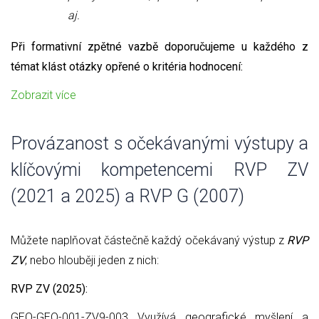
aj.
Při formativní zpětné vazbě doporučujeme u každého z
témat klást otázky opřené o kritéria hodnocení:
Zobrazit více
Provázanost s očekávanými výstupy a
klíčovými kompetencemi RVP ZV
(2021 a 2025) a RVP G (2007)
Můžete naplňovat částečně každý očekávaný výstup z
RVP
ZV
, nebo hlouběji jeden z nich:
RVP ZV (2025):
GEO-GEO-001-ZV9-003 Využívá geografické myšlení a