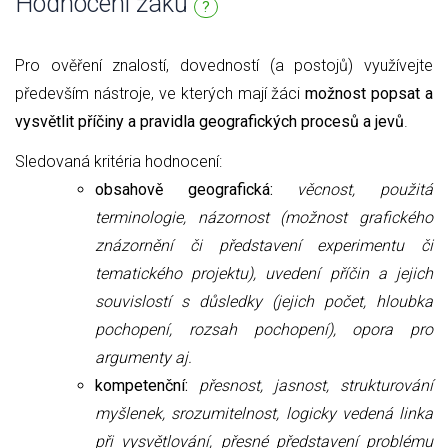
Hodnocení žáků
?
Pro ověření znalostí, dovedností (a postojů) využívejte
především nástroje, ve kterých mají žáci
možnost popsat a
vysvětlit příčiny a pravidla geografických procesů a jevů
.
Sledovaná kritéria hodnocení:
obsahově geografická:
věcnost, použitá
terminologie, názornost (možnost grafického
znázornění či představení experimentu či
tematického projektu), uvedení příčin a jejich
souvislostí s důsledky (jejich počet, hloubka
pochopení, rozsah pochopení), opora pro
argumenty aj.
kompetenční:
přesnost, jasnost, strukturování
myšlenek, srozumitelnost,
logicky vedená linka
při vysvětlování,
přesné představení problému