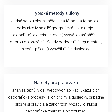
Typické metody a úlohy
Jedná se o ú
loh
y zaměřené na
témata a
tematické
celky
n
ikoliv
na
dílčí geografick
á fakta (
pojetí
globalista): experimentování,
vysvětlování
příčin
s
oporou o konkrétní příklady podporující argumentaci,
hledání příkladů vysvětlujících důsledky.
Náměty pro práci žáků
analýza textů, videí,
webových aplikací ukazujících
geografické
procesy, jejich příčiny a důsledky, případně
složitější pravidla a zákonitosti vyžadující hlubší
geografické znalosti a porozumění