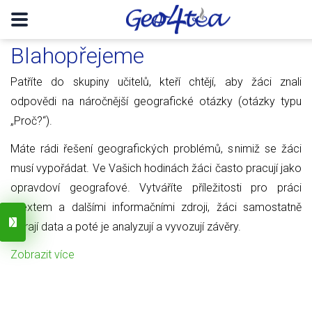
Blahopřejeme
Patříte do skupiny učitelů, kteří chtějí, aby žáci znali
odpovědi na náročnější geografické otázky (otázky typu
„Proč?“).
Máte rádi řešení geografických problémů, s nimiž se žáci
musí vypořádat. Ve Vašich hodinách žáci často pracují jako
opravdoví geografové. Vytváříte příležitosti pro práci
s textem a dalšími informačními zdroji, žáci samostatně
sbírají data a poté je analyzují a vyvozují závěry.
Zobrazit více