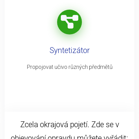
Syntetizátor
Propojovat učivo různých předmětů
Zcela okrajová pojetí. Zde se v
objevování opravdu můžete vyřádit: