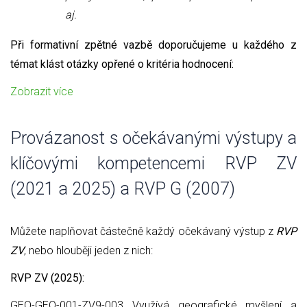
aj.
Při formativní zpětné vazbě doporučujeme u každého z
témat klást otázky opřené o kritéria hodnocení:
Zobrazit více
Provázanost s očekávanými výstupy a
klíčovými kompetencemi RVP ZV
(2021 a 2025) a RVP G (2007)
Můžete naplňovat částečně každý očekávaný výstup z
RVP
ZV
, nebo hlouběji jeden z nich:
RVP ZV (2025):
GEO-GEO-001-ZV9-003 Využívá geografické myšlení a