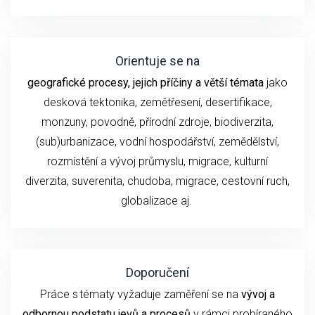
Orientuje se na
geografické procesy, jejich příčiny a větší témata
jako
desková tektonika, zemětřesení,
desertifikace,
monzuny,
povodně, přírodní
zdroje, biodiverzita,
(sub)urbanizace,
vodní hospodářství, zemědělství,
rozmístění a vývoj průmyslu,
migrace, kulturní
diverzita,
suverenita, chudoba
,
migrace,
cestovní ruch
,
globalizace
aj.
Doporučení
P
ráce s tématy
vyžaduje
zaměření se
na
vývoj
a
odbornou podstatu
jevů a procesů
v rámci probíraného