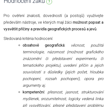
Hodnocení žáků
?
Pro ověření znalostí, dovedností (a postojů) využívejte
především nástroje, ve kterých mají žáci
možnost popsat a
vysvětlit příčiny a pravidla geografických procesů a jevů
.
Sledovaná kritéria hodnocení:
obsahově geografická:
věcnost, použitá
terminologie, názornost (možnost grafického
znázornění či představení experimentu či
tematického projektu), uvedení příčin a jejich
souvislostí s důsledky (jejich počet, hloubka
pochopení, rozsah pochopení), opora pro
argumenty aj.
kompetenční:
přesnost, jasnost, strukturování
myšlenek, srozumitelnost,
logicky vedená linka
při vysvětlování,
přesné představení problému