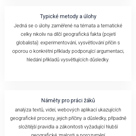
Typické metody a úlohy
Jedná se o ú
loh
y zaměřené na
témata a
tematické
celky
n
ikoliv
na
dílčí geografick
á fakta (
pojetí
globalista): experimentování,
vysvětlování
příčin
s
oporou o konkrétní příklady podporující argumentaci,
hledání příkladů vysvětlujících důsledky.
Náměty pro práci žáků
analýza textů, videí,
webových aplikací ukazujících
geografické
procesy, jejich příčiny a důsledky, případně
složitější pravidla a zákonitosti vyžadující hlubší
geografické znalosti a porozumění