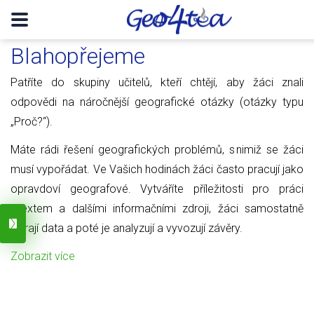
Blahopřejeme
Patříte do skupiny učitelů, kteří chtějí, aby žáci znali
odpovědi na náročnější geografické otázky (otázky typu
„Proč?“).
Máte rádi řešení geografických problémů, s nimiž se žáci
musí vypořádat. Ve Vašich hodinách žáci často pracují jako
opravdoví geografové. Vytváříte příležitosti pro práci
s textem a dalšími informačními zdroji, žáci samostatně
sbírají data a poté je analyzují a vyvozují závěry.
Zobrazit více