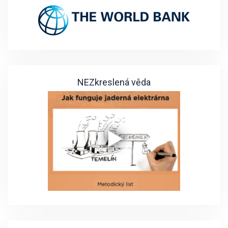
NEZkreslená věda