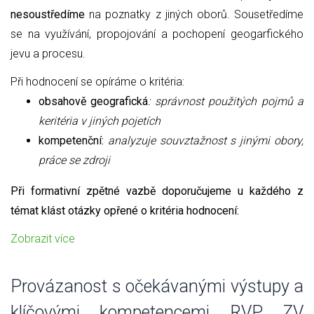
nesoustředíme
na poznatky z jiných oborů. Sousetředíme
se na využívání, propojování a pochopení geogarfického
jevu a procesu.
Při hodnocení se opíráme o kritéria:
obsahově geografická
: správnost použitých pojmů a
keritéria v jiných pojetích
kompetenční:
analyzuje souvztažnost s jinými obory,
práce se zdroji
Při formativní zpětné vazbě doporučujeme u každého z
témat klást otázky opřené o kritéria hodnocení:
Zobrazit více
Provázanost s očekávanými výstupy a
klíčovými kompetencemi RVP ZV