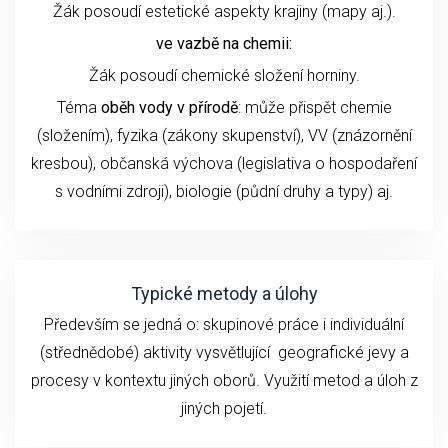
Žák posoudí estetické aspekty krajiny (mapy aj.).
ve vazbě na chemii:
Žák posoudí chemické složení horniny.
Téma
oběh vody v přírodě
: může přispět chemie
(složením), fyzika (zákony skupenství), VV (znázornění
kresbou), občanská výchova (legislativa o hospodaření
s vodními zdroji), biologie (půdní druhy a typy) aj.
Typické metody a úlohy
Především se jedná o: skupinové práce i individuální
(střednědobé) aktivity vysvětlující geografické jevy a
procesy v kontextu jiných oborů. Využití metod a úloh z
jiných pojetí.