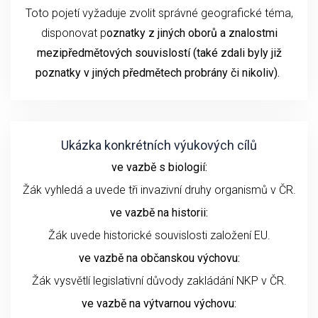
Toto pojetí vyžaduje zvolit správné geografické téma,
disponovat p
oznatky z jiných oborů a znalostmi
mezipředmětových souvislostí (také zdali byly již
poznatky v jiných předmětech probrány či nikoliv).
Ukázka konkrétních výukových cílů
ve vazbě s biologií:
Žák vyhledá a uvede tři invazivní druhy organismů v ČR.
ve vazbě na historii:
Žák uvede historické souvislosti založení EU.
ve vazbě na občanskou výchovu:
Žák vysvětlí legislativní důvody zakládání NKP v ČR.
ve vazbě na výtvarnou výchovu: