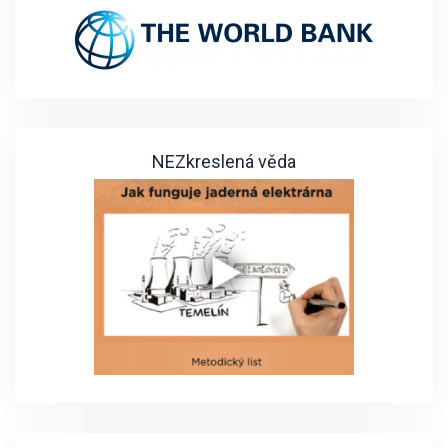
NEZkreslená věda