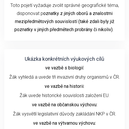
Toto pojetí vyžaduje zvolit správné geografické téma,
disponovat p
oznatky z jiných oborů a znalostmi
mezipředmětových souvislostí (také zdali byly již
poznatky v jiných předmětech probrány či nikoliv).
Ukázka konkrétních výukových cílů
ve vazbě s biologií:
Žák vyhledá a uvede tři invazivní druhy organismů v ČR.
ve vazbě na historii:
Žák uvede historické souvislosti založení EU.
ve vazbě na občanskou výchovu:
Žák vysvětlí legislativní důvody zakládání NKP v ČR.
ve vazbě na výtvarnou výchovu: