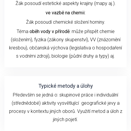
Žák posoudí estetické aspekty krajiny (mapy aj.).
ve vazbě na chemii:
Žák posoudí chemické složení horniny.
Téma
oběh vody v přírodě
: může přispět chemie
(složením), fyzika (zákony skupenství), VV (znázornění
kresbou), občanská výchova (legislativa o hospodaření
s vodními zdroji), biologie (půdní druhy a typy) aj.
Typické metody a úlohy
Především se jedná o: skupinové práce i individuální
(střednědobé) aktivity vysvětlující geografické jevy a
procesy v kontextu jiných oborů. Využití metod a úloh z
jiných pojetí.