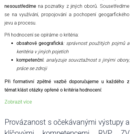
nesoustředíme
na poznatky z jiných oborů. Sousetředíme
se na využívání, propojování a pochopení geogarfického
jevu a procesu.
Při hodnocení se opíráme o kritéria:
obsahově geografická
: správnost použitých pojmů a
keritéria v jiných pojetích
kompetenční:
analyzuje souvztažnost s jinými obory,
práce se zdroji
Při formativní zpětné vazbě doporučujeme u každého z
témat klást otázky opřené o kritéria hodnocení:
Zobrazit více
Provázanost s očekávanými výstupy a
klíčovými kompetencemi RVP ZV