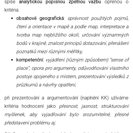
spíše
analytickou popisnou zpětnou vazbu
opřenou o
kritéria:
obsahově geografická
: správnost použitých pojmů,
čtení a orientace v mapě a podle map, interpretace a
tvorba map nejbližšího okolí, určování významných
bodů v krajině, znalost principů dotazování, přenášení
poznatků mezi různými měřítky,
kompetenční:
vyjádření (různým způsobem) “sense of
place”, opora pro argumenty, odůvodňování vlastního
postoje spojeného s místem, prezentování výsledků z
průzkumů a návrhy opatření,
při prezentování a argumentování (naplnění KK) užíváme
kritéria hodnocení jako
přesnost, jasnost, strukturování
myšlenek, aby vyjadřování bylo srozumitelné, přesné
představení problému aj.