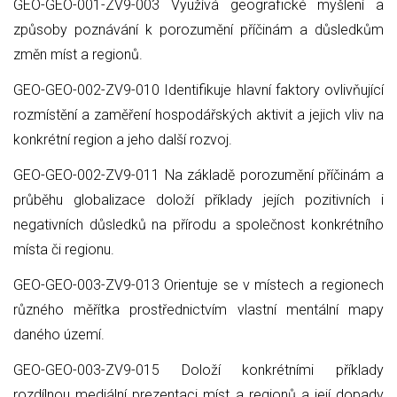
GEO-GEO-001-ZV9-003 Využívá geografické myšlení a
způsoby poznávání k porozumění příčinám a důsledkům
změn míst a regionů.
GEO-GEO-002-ZV9-010 Identifikuje hlavní faktory ovlivňující
rozmístění a zaměření hospodářských aktivit a jejich vliv na
konkrétní region a jeho další rozvoj.
GEO-GEO-002-ZV9-011 Na základě porozumění příčinám a
průběhu globalizace doloží příklady jejích pozitivních i
negativních důsledků na přírodu a společnost konkrétního
místa či regionu.
GEO-GEO-003-ZV9-013 Orientuje se v místech a regionech
různého měřítka prostřednictvím vlastní mentální mapy
daného území.
GEO-GEO-003-ZV9-015 Doloží konkrétními příklady
rozdílnou mediální prezentaci míst a regionů a její dopady