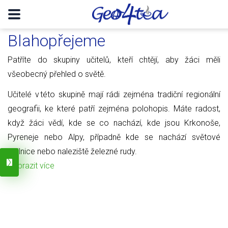
Blahopřejeme
Patříte do skupiny učitelů, kteří chtějí, aby žáci měli
všeobecný přehled o světě.
Učitelé v této skupině mají rádi zejména tradiční regionální
geografii, ke které patří zejména polohopis. Máte radost,
když žáci vědí, kde se co nachází, kde jsou Krkonoše,
Pyreneje nebo Alpy, případně kde se nachází světové
obilnice nebo naleziště železné rudy.
Zobrazit více