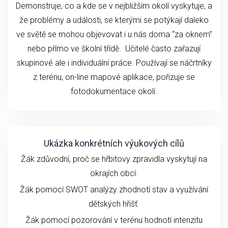
Demonstruje, co a kde se v nejbližším okolí vyskytuje, a
že problémy a události, se kterými se potýkají daleko
ve světě se mohou objevovat i u nás doma “za oknem”
nebo přímo ve školní třídě. Učitelé často zařazují
skupinové ale i individuální práce. Používají se náčrtníky
z terénu, on-line mapové aplikace, pořizuje se
fotodokumentace okolí.
Ukázka konkrétních výukových cílů
Žák zdůvodní, proč se hřbitovy zpravidla vyskytují na
okrajích obcí.
Žák pomocí SWOT analýzy zhodnotí stav a využívání
dětských hřišť.
Žák pomocí pozorování v terénu hodnotí intenzitu