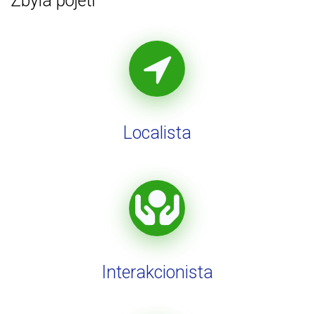
Zbylá pojetí
Localista
Interakcionista