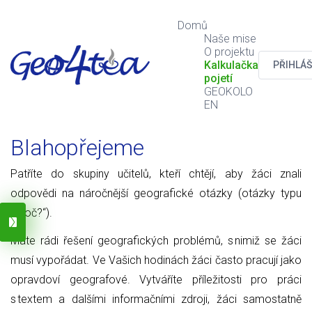
Domů
Naše mise
O projektu
Kalkulačka
PŘIHLÁŠ
pojetí
GEOKOLO
EN
Blahopřejeme
Patříte do skupiny učitelů, kteří chtějí, aby žáci znali
odpovědi na náročnější geografické otázky (otázky typu
„Proč?“).
Máte rádi řešení geografických problémů, s nimiž se žáci
musí vypořádat. Ve Vašich hodinách žáci často pracují jako
opravdoví geografové. Vytváříte příležitosti pro práci
s textem a dalšími informačními zdroji, žáci samostatně