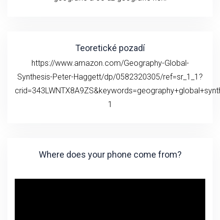
Teoretické pozadí
https://www.amazon.com/Geography-Global-
Synthesis-Peter-Haggett/dp/0582320305/ref=sr_1_1?
crid=343LWNTX8A9ZS&keywords=geography+global+synth
1
Where does your phone come from?